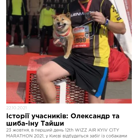
22.10.2021
Історії учасників: Олександр та
шиба-іну Тайши
23 жовтня, в перший день 12th WIZZ AIR KYIV CITY
MARATHON 2021, у Києві відбудеться забіг із собаками