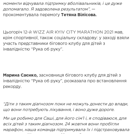
моменти відчувала підтримку вболівальників, і це дуже
допомагало. Я задоволена результатом”
, —
прокоментувала перемогу
Тетяна Вілісова.
Цьогоріч
12-й WIZZ AIR KYIV CITY MARATHON 2021
мав,
крім спортивної, також соціальну складову: у заході взяли
участь представники бігового клубу для дітей з
інвалідністю “Рука об руку”.
Марина Саєнко,
засновниця бігового клубу для дітей з
інвалідністю “Рука об руку”, розказала про встановлення
рекорду.
“Діти з таким діагнозом поки не можуть донести до влади,
що вони потребують лікування, і воно дуже дороге.
Ми це робимо для Саші, для його сім’ї і, я сподіваюся, для
всіх дітей з таким діагнозом. 24 жовтня вони пробігли
марафон, наша команда підтримувала їх і підстраховувала