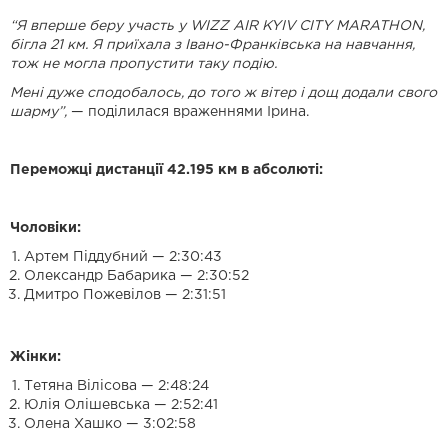
“Я вперше беру участь у WIZZ AIR KYIV CITY MARATHON,
бігла 21 км. Я приїхала з Івано-Франківська на навчання,
тож не могла пропустити таку подію.
Мені дуже сподобалось, до того ж вітер і дощ додали свого
шарму”,
— поділилася враженнями Ірина.
Переможці дистанції 42.195 км в абсолюті:
Чоловіки:
Артем Піддубний — 2:30:43
Олександр Бабарика — 2:30:52
Дмитро Пожевілов — 2:31:51
Жінки:
Тетяна Вілісова — 2:48:24
Юлія Олішевська — 2:52:41
Олена Хашко — 3:02:58