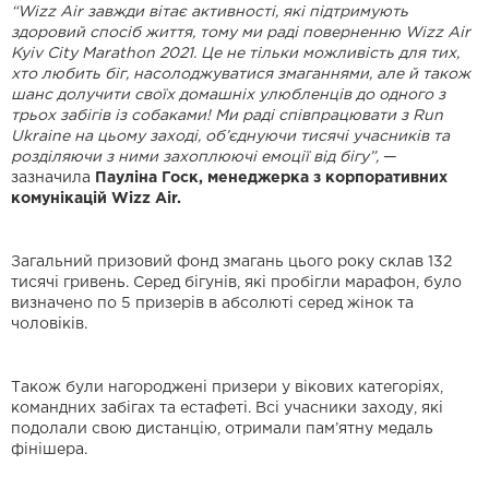
“Wizz Air завжди вітає активності, які підтримують
здоровий спосіб життя, тому ми раді поверненню Wizz Air
Kyiv City Marathon 2021. Це не тільки можливість для тих,
хто любить біг, насолоджуватися змаганнями, але й також
шанс долучити своїх домашніх улюбленців до одного з
трьох забігів із собаками! Ми раді співпрацювати з Run
Ukraine на цьому заході, об’єднуючи тисячі учасників та
розділяючи з ними захоплюючі емоції від бігу”,
—
зазначила
Пауліна Госк, менеджерка з корпоративних
комунікацій Wizz Air.
Загальний призовий фонд змагань цього року склав 132
тисячі гривень. Серед бігунів, які пробігли марафон, було
визначено по 5 призерів в абсолюті серед жінок та
чоловіків.
Також були нагороджені призери у вікових категоріях,
командних забігах та естафеті. Всі учасники заходу, які
подолали свою дистанцію, отримали пам’ятну медаль
фінішера.