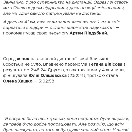
Звичайно, було суперництво на дистанції. Одразу зі старту
ми з Олександром відірвалися, десь позиції змінювалися,
але ми один одного підтримували на дистанції.
А десь на 41 км, вже коли залишився всього 1 км, я зміг
вирватися в лідери — останні кілометри надихають”
, —
прокоментував свою перемогу
Артем Піддубний.
Серед
жінок
на основній дистанції такої близької
боротьби не було. Впевнено перемогла
Тетяна Вілісова
з
результатом 2:48:24. Другою, з відставанням у 4 хвилини,
фінішувала
Юлія Олішевська
(2:52:41), третьою стала
Олена Хашко
— 3:02:58
“Я вперше бігла цією трасою, вона непроста: були відрізки,
де треба було добре попрацювати. Але розумію, що всім
було важкувато, до того ж був дуже сильний вітер. У важкі