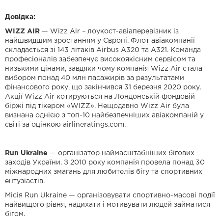
Довідка:
WIZZ AIR
— Wizz Air – лоукост-авіаперевізник із
найшвидшим зростанням у Європі. Флот авіакомпанії
складається зі 143 літаків Airbus A320 та A321. Команда
професіоналів забезпечує високоякісним сервісом та
низькими цінами, завдяки чому компанія Wizz Air стала
вибором понад 40 млн пасажирів за результатами
фінансового року, що закінчився 31 березня 2020 року.
Акції Wizz Air котируються на Лондонській фондовій
біржі під тікером «WIZZ». Нещодавно Wizz Air була
визнана однією з топ-10 найбезпечніших авіакомпаній у
світі за оцінкою airlineratings.com.
Run Ukraine
— організатор наймасштабніших бігових
заходів України. З 2010 року компанія провела понад 30
міжнародних змагань для любителів бігу та спортивних
ентузіастів.
Місія Run Ukraine — організовувати спортивно-масові події
найвищого рівня, надихати і мотивувати людей займатися
бігом.