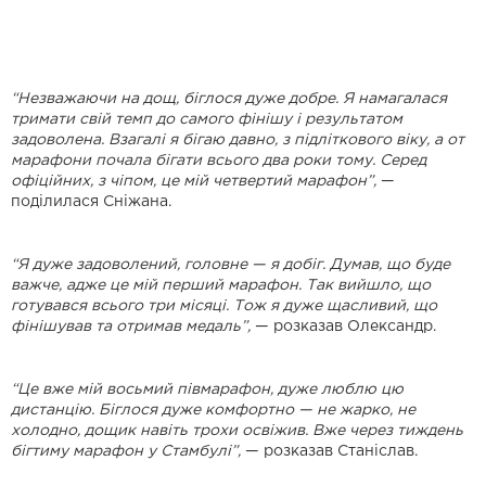
“Незважаючи на дощ, біглося дуже добре. Я намагалася
тримати свій темп до самого фінішу і результатом
задоволена. Взагалі я бігаю давно, з підліткового віку, а от
марафони почала бігати всього два роки тому. Серед
офіційних, з чіпом, це мій четвертий марафон”,
—
поділилася Сніжана.
“Я дуже задоволений, головне — я добіг. Думав, що буде
важче, адже це мій перший марафон. Так вийшло, що
готувався всього три місяці. Тож я дуже щасливий, що
фінішував та отримав медаль”,
— розказав Олександр.
“Це вже мій восьмий півмарафон, дуже люблю цю
дистанцію. Біглося дуже комфортно — не жарко, не
холодно, дощик навіть трохи освіжив. Вже через тиждень
бігтиму марафон у Стамбулі”,
— розказав Станіслав.