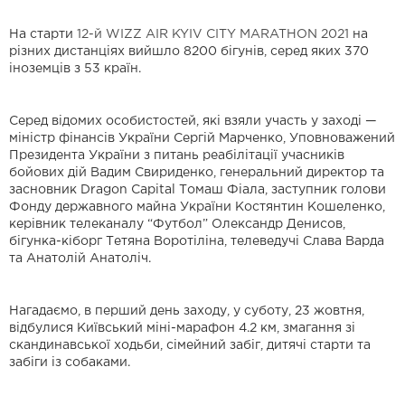
На старти
12-й WIZZ AIR KYIV CITY MARATHON 2021
на
різних дистанціях вийшло 8200 бігунів, серед яких 370
іноземців з 53 країн.
Серед відомих особистостей, які взяли участь у заході —
міністр фінансів України Сергій Марченко, Уповноважений
Президента України з питань реабілітації учасників
бойових дій Вадим Свириденко, генеральний директор та
засновник Dragon Capital Томаш Фіала, заступник голови
Фонду державного майна України Костянтин Кошеленко,
керівник телеканалу “Футбол” Олександр Денисов,
бігунка-кіборг Тетяна Воротіліна, телеведучі Слава Варда
та Анатолій Анатоліч.
Нагадаємо, в перший день заходу, у суботу, 23 жовтня,
відбулися Київський міні-марафон 4.2 км, змагання зі
скандинавської ходьби, сімейний забіг, дитячі старти та
забіги із собаками.