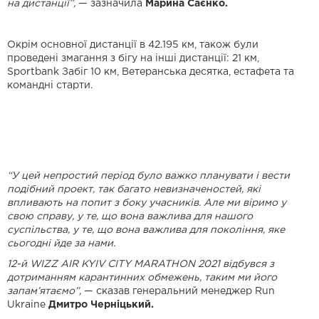
на дистанції”,
— зазначила
Марина Саєнко.
Окрім основної дистанції в 42.195 км, також були
проведені змагання з бігу на інші дистанції: 21 км,
Sportbank Забіг 10 км, Ветеранська десятка, естафета та
командні старти.
“У цей непростий період було важко планувати і вести
подібний проект, так багато невизначеностей, які
впливають на попит з боку учасників. Але ми віримо у
свою справу, у те, що вона важлива для нашого
суспільства, у те, що вона важлива для покоління, яке
сьогодні йде за нами.
12-й WIZZ AIR KYIV CITY MARATHON 2021 відбувся з
дотриманням карантинних обмежень, таким ми його
запам’ятаємо”,
— сказав генеральний менеджер Run
Ukraine
Дмитро Черніцький.