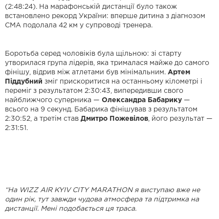
(2:48:24). На марафонській дистанції було також
встановлено рекорд України: вперше дитина з діагнозом
СМА подолала 42 км у супроводі тренера.
Боротьба серед чоловіків була щільною: зі старту
утворилася група лідерів, яка трималася майже до самого
фінішу, відрив між атлетами був мінімальним.
Артем
Піддубний
зміг прискоритися на останньому кілометрі і
переміг з результатом 2:30:43, випередивши свого
найближчого суперника —
Олександра Бабарику
—
всього на 9 секунд. Бабарика фінішував з результатом
2:30:52, а третім став
Дмитро Пожевілов
, його результат —
2:31:51.
“
На WIZZ AIR KYIV CITY MARATHON я виступаю вже не
один рік, тут завжди чудова атмосфера та пiдтримка на
дистанції. Мені подобається ця траса.