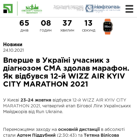
Титульний партнер
Ліги
65
08
37
11
ДНІВ
ГОДИН
ХВИЛИН
СЕКУНД
Новини
24.10.2021
Вперше в Україні учасник з
діагнозом СМА здолав марафон.
Як відбувся 12-й WIZZ AIR KYIV
CITY MARATHON 2021
У Києві
23-24 жовтня
відбувся
12-й WIZZ AIR KYIV CITY
MARATHON 2021
, четвертий етап Бігової Ліги Українських
Мейджорів від Run Ukraine.
Переможцями заходу на
основній дистанції
в абсолюті
стали
Артем Піддубний
(2:30:43)
та
Тетяна Вілісова