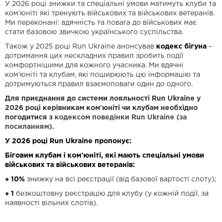
У 2026 році знижки та спеціальні умови матимуть клуби та
ком’юніті які тренують військових та військових ветеранів.
Ми переконані: вдячність та повага до військових має
стати базовою звичкою українського суспільства.
Також у 2025 році Run Ukraine анонсував
кодекс бігуна
–
дотримання цих нескладних правил зробить події
комфортнішими для кожного учасника. Ми вдячні
комʼюніті та клубам, які поширюють цю інформацію та
дотримуються правил взаємоповаги один до одного.
Для приєднання до системи лояльності Run Ukraine у
2026 році керівникам комʼюніті чи клубам необхідно
погодитися з
кодексом поведінки Run Ukraine (за
посиланням).
У 2026 році Run Ukraine пропонує:
Біговим клубам і комʼюніті, які мають спеціальні умови
військових та військових ветеранів:
●
10%
знижку на всі реєстрації (від базової вартості слоту);
●
1
безкоштовну реєстрацію для клубу (у кожній події, за
наявності вільних слотів).