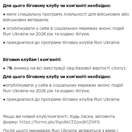
Для цього біговому клубу чи комʼюніті необхідно:
● мати спеціальну програму лояльності для військових або
військових ветеранів;
● опублікувати у себе в соціальних мережах анонс подій
Run Ukraine на 2026 рік та кодекс бігуна;
● приєднатися до програми бігових клубів Run Ukraine.
Біговим клубам і комʼюніті:
● 7
%
знижку на всі реєстрації (від базової вартості слоту);
Для цього біговому клубу чи комʼюніті необхідно:
●опублікувати у себе в соціальних мережах анонс подій
Run Ukraine на 2026 рік та кодекс бігуна;
● приєднатися до програми бігових клубів Run Ukraine.
Якщо ви новий клуб/комʼюніті, будь ласка, заповніть
форму:
https://forms.gle/8go8kCfZpxdK1ZNF6
Після цього менеджер Run Ukraine звʼяжеться з вами і