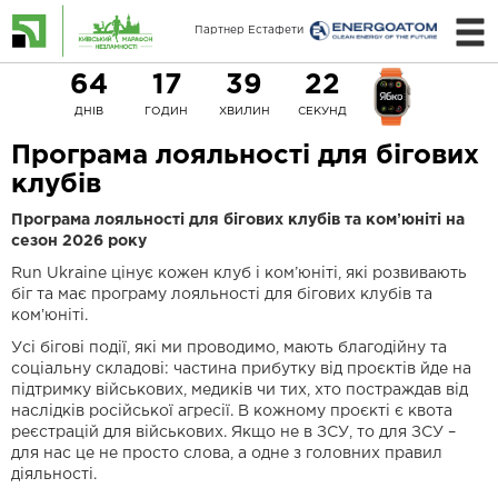
Партнер Естафети
64
17
39
22
ДНІВ
ГОДИН
ХВИЛИН
СЕКУНД
Програма лояльності для бігових
клубів
Програма лояльності для бігових клубів та комʼюніті на
сезон 2026 року
Run Ukraine цінує кожен клуб і ком’юніті, які розвивають
біг та має програму лояльності для бігових клубів та
комʼюніті.
Усі бігові події, які ми проводимо, мають благодійну та
соціальну складові: частина прибутку від проєктів йде на
підтримку військових, медиків чи тих, хто постраждав від
наслідків російської агресії. В кожному проєкті є квота
реєстрацій для військових. Якщо не в ЗСУ, то для ЗСУ –
для нас це не просто слова, а одне з головних правил
діяльності.