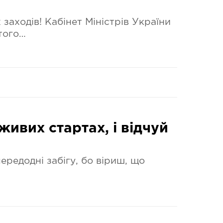
аходів! Кабінет Міністрів України
того…
живих стартах, і відчуй
редодні забігу, бо віриш, що