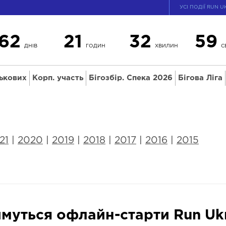
УСІ ПОДІЇ RUN U
62
21
32
58
ДНІВ
ГОДИН
ХВИЛИН
С
ськових
Корп. участь
Бігозбір. Спека 2026
Бігова Ліга
21
|
2020
|
2019
|
2018
|
2017
|
2016
|
2015
муться офлайн-старти Run Ukra