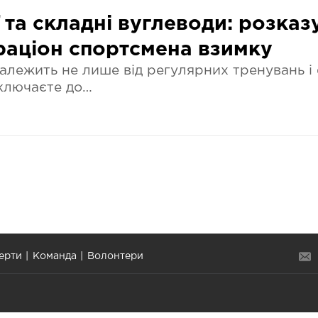
ї та складні вуглеводи: розка
раціон спортсмена взимку
залежить не лише від регулярних тренувань і 
включаєте до…
ерти
Команда
Волонтери