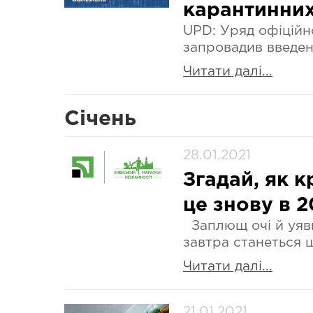
карантинни
UPD: Уряд офіційн
запровадив введен
Читати далі...
Січень
28.01.2021
Згадай, як к
це знову в 2
Заплющ очі й уяви
завтра станеться 
Читати далі...
21.01.2021