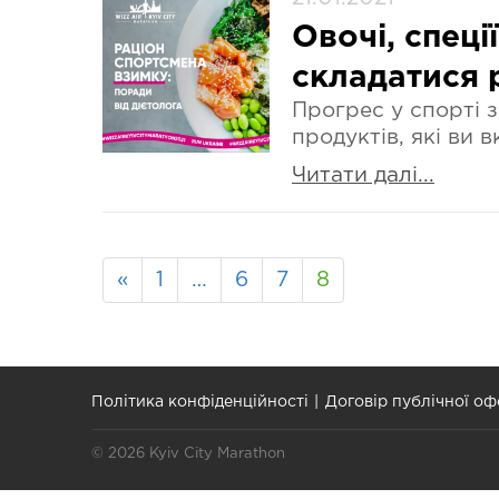
Овочі, спеці
складатися 
Прогрес у спорті 
продуктів, які ви 
Читати далі...
«
1
…
6
7
8
Політика конфіденційності
Договір публічної оф
© 2026 Kyiv City Marathon