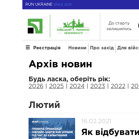
RUN UKRAINE
SINCE 2010
До старту
залишилось
Новини
Про захід
Для вій
Реєстрація
Архів новин
Будь ласка, оберіть рік:
2026
|
2025
|
2024
|
2023
|
2022
|
20
Лютий
16.02.2021
Як відбувати