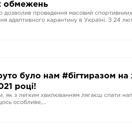
х обмежень
о дозволив проведення масовий спортивниих з
ня адаптивного карантину в Україні. З 24 лю
руто було нам #бігтиразом на 
021 році!
, як з легким хвилюванням лягаєш спати напе
щось особливе,…