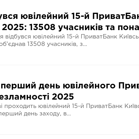
бувся ювілейний 15-й ПриватБ
2025: 13508 учасників та пон
тня відбувся ювілейний 15-й ПриватБанк Київ
 об’єднав 13508 учасників, з…
перший день ювілейного Прив
езламності 2025
єві проходить ювілейний 15-й ПриватБанк Киї
 перший день заходу, в…