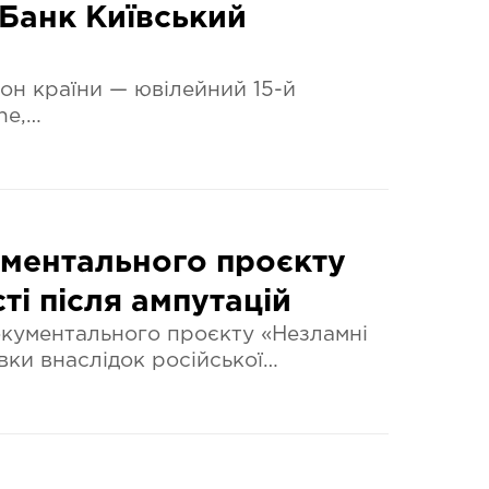
тБанк Київський
н країни — ювілейний 15-й
ne,…
ументального проєкту
ті після ампутацій
кументального проєкту «Незламні
івки внаслідок російської…