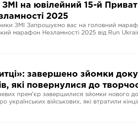
 ЗМІ на ювілейний 15-й Прива
зламності 2025
ики ЗМІ Запрошуємо вас на головний марафо
кий марафон Незламності 2025 від Run Ukrai
итці»: завершено зйомки док
в, які повернулися до творчос
евих прем’єр завершилися зйомки нового до
 про українських військових, які втратили кінц