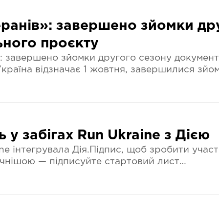
еранів»: завершено зйомки др
ного проєкту
»: завершено зйомки другого сезону докумен
 Україна відзначає 1 жовтня, завершилися зйо
ь у забігах Run Ukraine з Дією
e інтегрувала Дія.Підпис, щоб зробити участь
чнішою — підписуйте стартовий лист…