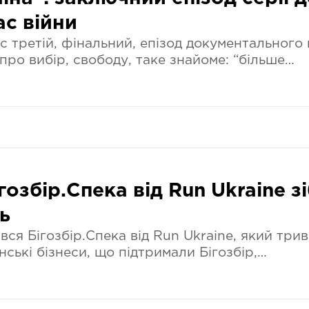
ас війни
с третій, фінальний, епізод документального 
 про вибір, свободу, таке знайоме: “більше…
ігозбір.Спека від Run Ukraine з
ь
ся Бігозбір.Спека від Run Ukraine, який трив
їнські бізнеси, що підтримали Бігозбір,…