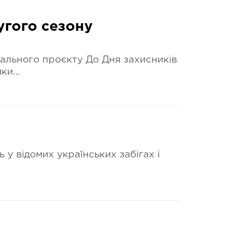
угого сезону
тального проєкту До Дня захисників
мки…
 у відомих українських забігах і