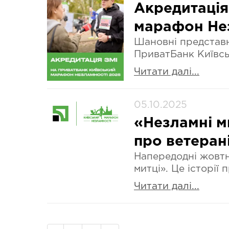
Акредитація
марафон Не
Шановні представн
ПриватБанк Київсь
Читати далі...
05.10.2025
«Незламні м
про ветерані
Напередодні жовтн
митці». Це історії
Читати далі...