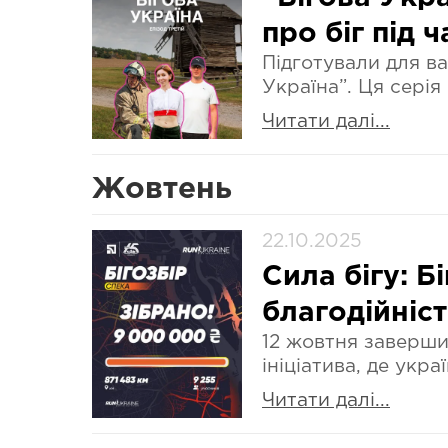
про біг під ч
Підготували для ва
Україна”. Ця серія
Читати далі...
Жовтень
22.10.2025
Сила бігу: Б
благодійніст
12 жовтня завершив
ініціатива, де укра
Читати далі...