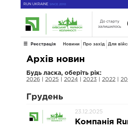
RUN UKRAINE
SINCE 2010
До старту
залишилось
Новини
Про захід
Для вій
Реєстрація
Архів новин
Будь ласка, оберіть рік:
2026
|
2025
|
2024
|
2023
|
2022
|
20
Грудень
23.12.2025
Компанія Ru