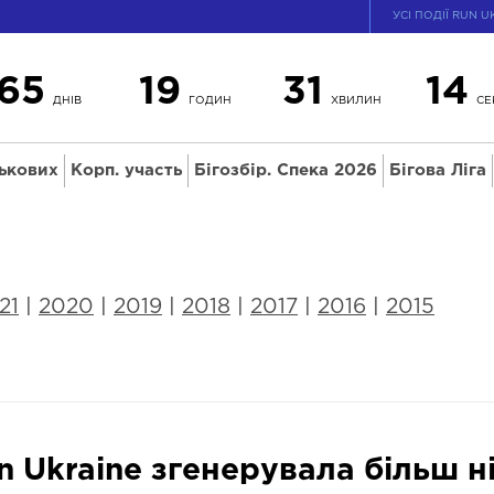
УСІ ПОДІЇ RUN U
65
19
31
13
ДНІВ
ГОДИН
ХВИЛИН
СЕ
ськових
Корп. участь
Бігозбір. Спека 2026
Бігова Ліга
21
|
2020
|
2019
|
2018
|
2017
|
2016
|
2015
n Ukraine згенерувала більш н