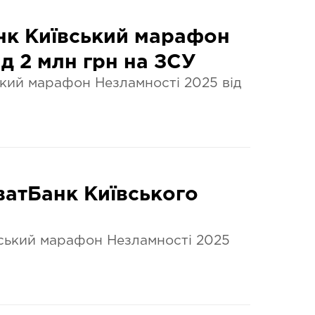
анк Київський марафон
ад 2 млн грн на ЗСУ
ський марафон Незламності 2025 від
атБанк Київського
вський марафон Незламності 2025