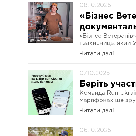
08.10.2025
«Бізнес Вет
документаль
«Бізнес Ветеранів
і захисниць, який
Читати далі...
07.10.2025
Беріть участ
Команда Run Ukrain
марафонах ще зру
Читати далі...
06.10.2025