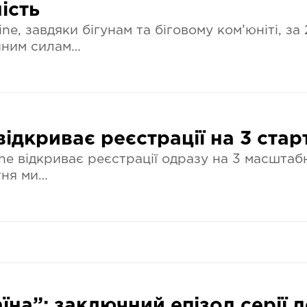
ість
ne, завдяки бігунам та біговому ком’юніті, за
йним силам…
відкриває реєстрації на 3 ста
e відкриває реєстрації одразу на 3 масштабні
тня ми…
аїна”: заключний епізод серії