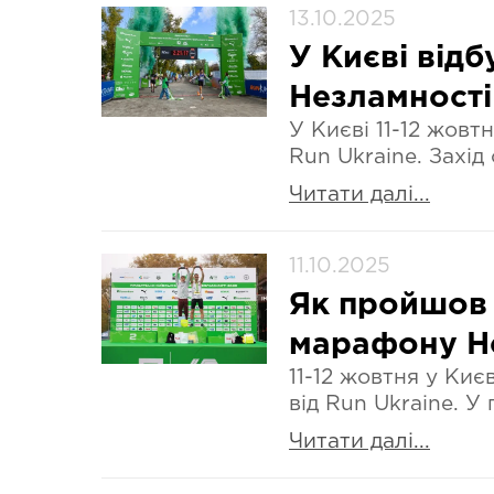
13.10.2025
У Києві від
Незламності 
У Києві 11-12 жов
Run Ukraine. Захід
Читати далі...
11.10.2025
Як пройшов 
марафону Н
11-12 жовтня у Ки
від Run Ukraine. У
Читати далі...