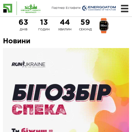
Партнер Естафети
63
13
44
58
ДНІВ
ГОДИН
ХВИЛИН
СЕКУНД
Новини