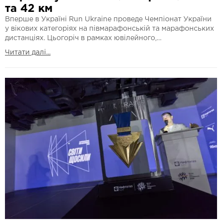
та 42 км
Вперше в Україні Run Ukraine проведе Чемпіонат України
у вікових категоріях на півмарафонській та марафонських
дистанціях. Цьогоріч в рамках ювілейного,…
Читати далі...