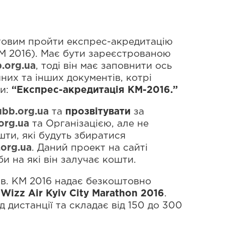
товим пройти експрес-акредитацію
КМ 2016). Має бути зареєстрованою
.org.ua
, тоді він має заповнити ось
йних та інших документів, котрі
ти:
“Експрес-акредитація КМ-2016.”
ubb.org.ua
та
прозвітувати
за
org.ua
та Організацією, але не
шти, які будуть збиратися
org.ua
. Даний проект на сайті
 на які він залучає кошти.
в. KM 2016 надає безкоштовно
й
Wizz Air Kyiv City Marathon 2016
.
 дистанції та складає від 150 до 300