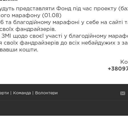
удуть представляти Фонд під час проекту (баж
ного марафону (01.08)
 та благодійному марафоні у себе на сайті т
 своїх фандрайзерів.
у ЗМІ щодо своєї участі у благодійному марафо
я своїх фандрайзерів до всіх небайдужих з з
вавши кошти.
Ко
+3809
ерти
Команда
Волонтери