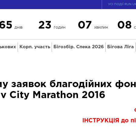
УСІ ПОДІЇ RUN U
65
23
07
07
ДНІВ
ГОДИН
ХВИЛИН
С
ськових
Корп. участь
Бігозбір. Спека 2026
Бігова Ліга
 заявок благодійних фон
v City Marathon 2016
ІНСТРУКЦІЯ до п