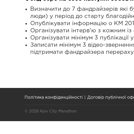
Визначити до 7 фандрайзерів які б
люди) у період до старту благодій
Опублікувати інформацію о KM 2016
Організувати інтерв’ю з кожним із
Організувати мінімум 3 публікації 
Записати мінімум 3 відео-зверненн
підтримати фандрайзера перераху
Політика конфіденційності
Договір публічної оф
© 2026 Kyiv City Marathon