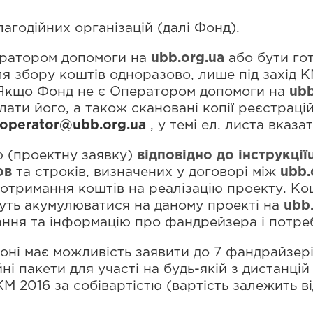
лагодійних організацій (далі Фонд).
ератором допомоги на
ubb.org.ua
або бути го
я збору коштів одноразово, лише під захід 
. Якщо Фонд не є Оператором допомоги на
ubb
лати його, а також скановані копії реєстраці
operator@ubb.org.ua
, у темі ел. листа вказа
ю (проектну заявку)
відповідно до інструкції
ов
та строків, визначених у договорі між
ubb.
 отримання коштів на реалізацію проекту. Ко
уть акумулюватися на даному проекті на
ubb.
ння та інформацію про фандрейзера і потреби
ні має можливість заявити до 7 фандрайзері
і пакети для участі на будь-якій з дистанці
 2016 за собівартістю (вартість залежить від