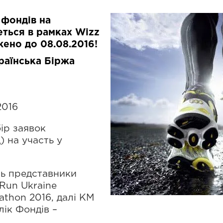
 фондів на
еться в рамках
Wizz
ено до 08.08.2016!
раїнська Біржа
2016
бір заявок
) на участь у
ять представники
 Run Ukraine
rathon 2016, далі КМ
ік Фондів –