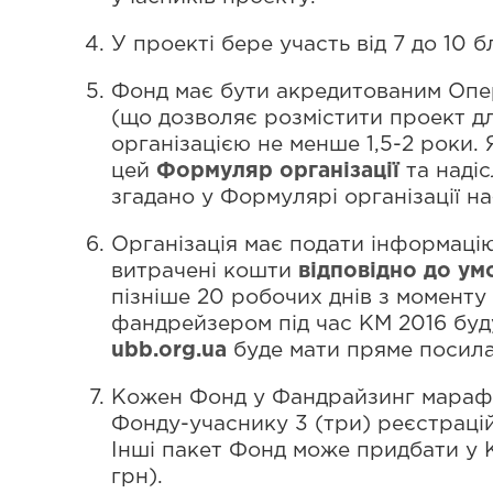
У проекті бере участь від 7 до 10 б
Фонд має бути акредитованим Оп
(що дозволяє розмістити проект дл
організацією не менше 1,5-2 роки
цей
Формуляр організації
та надіс
згадано у Формулярі організації на
Організація має подати інформаці
витрачені кошти
відповідно до ум
пізніше 20 робочих днів з моменту
фандрейзером під час КМ 2016 буд
ubb.org.ua
буде мати пряме посила
Кожен Фонд у Фандрайзинг марафо
Фонду-учаснику 3 (три) реєстраційн
Інші пакет Фонд може придбати у KM
грн).