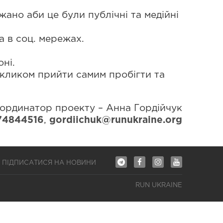
ано аби це були публічні та медійні
а в соц. мережах.
ні.
акликом прийти самим пробігти та
ординатор проекту – Анна Гордійчук
74844516
,
gordiichuk@
runukraine.org
ПІДПИСАТИСЯ НА НОВИНИ
RUN UKRAINE