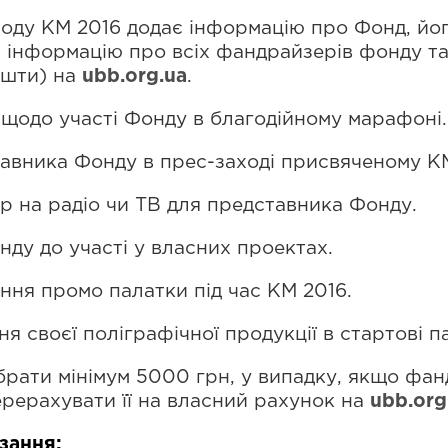
аходу KM 2016 додає інформацію про Фонд, йог
, інформацію про всіх фандрайзерів фонду т
ошти) на
ubb.org.ua
.
щодо участі Фонду в благодійному марафоні.
тавника Фонду в прес-заході присвяченому KM
ір на радіо чи ТВ для представника Фонду.
ду до участі у власних проектах.
ння промо палатки під час KM 2016.
 своєї поліграфічної продукції в стартові па
рати мінімум 5000 грн, у випадку, якщо фан
ерерахувати її на власний рахунок на
ubb.org
зання: