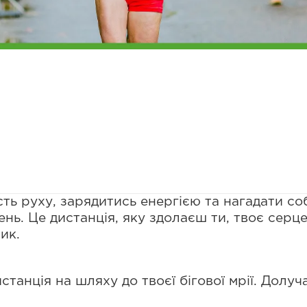
ть руху, зарядитись енергією та нагадати соб
ь. Це дистанція, яку здолаєш ти, твоє серце 
ик.
станція на шляху до твоєї бігової мрії. Долу