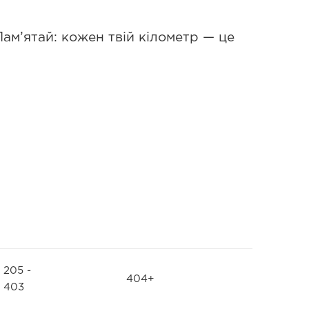
Пам’ятай: кожен твій кілометр — це
205 -
404+
403