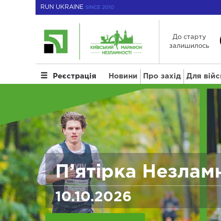
RUN UKRAINE
SINCE 2010
До старту
залишилось
Новини
Про захід
Для вій
Реєстрація
П’ятірка Незламн
10.10.2026