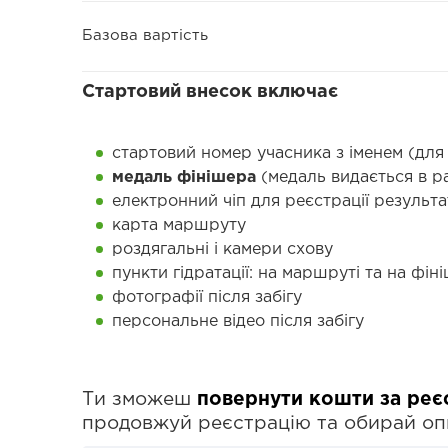
Базова вартість
Стартовий внесок включає
стартовий номер учасника з іменем (для 
медаль фінішера
(медаль видається в раз
електронний чіп для реєстрації результа
карта маршруту
роздягальні і камери схову
пункти гідратації: на маршруті та на фіні
фотографії після забігу
персональне відео після забігу
Ти зможеш
повернути кошти за реє
продовжуй реєстрацію та обирай о