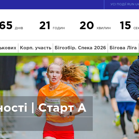
УСІ ПОДІЇ RUN U
65
21
20
14
ДНІВ
ГОДИН
ХВИЛИН
СЕ
ськових
Корп. участь
Бігозбір. Спека 2026
Бігова Ліга
ості | Старт А