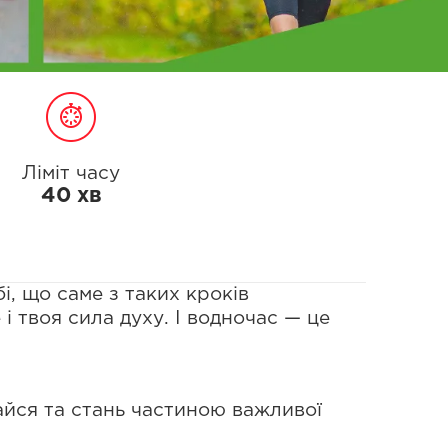
Ліміт часу
40 хв
і, що саме з таких кроків
і твоя сила духу. І водночас — це
чайся та стань частиною важливої