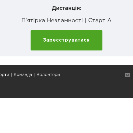
Дистанція:
П’ятірка Незламності | Старт А
Зареєструватися
ерти
Команда
Волонтери