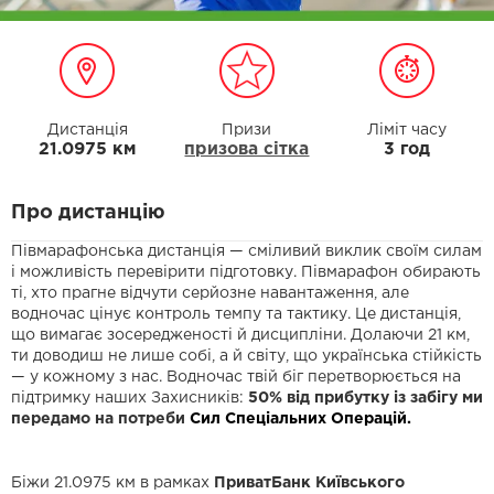
Дистанція
Призи
Ліміт часу
21.0975 км
призова сітка
3 год
Про дистанцію
Півмарафонська дистанція — сміливий виклик своїм силам
і можливість перевірити підготовку. Півмарафон обирають
ті, хто прагне відчути серйозне навантаження, але
водночас цінує контроль темпу та тактику. Це дистанція,
що вимагає зосередженості й дисципліни. Долаючи 21 км,
ти доводиш не лише собі, а й світу, що українська стійкість
— у кожному з нас. Водночас твій біг перетворюється на
підтримку наших Захисників:
50% від прибутку із забігу ми
передамо на потреби
Сил Спеціальних Операцій.
Біжи 21.0975 км в рамках
ПриватБанк Київського