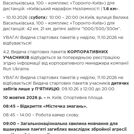
Васильківська, 100 – комплекс «Торонто-Київ») для
дистанцій: «Київський марафон Незламності |
1.6 км
».
– 10.10.2026 (
субота
): 10:00 – 20:00 (м.Київ, вулиця Велика
Васильківська, 100 – комплекс «Торонто-Київ») для
дистанцій: 42 км, 21 км, дитячі забіги “1000/500/300м”.
УВАГА! Видача стартових пакетів у неділю, 11.10.2026 не
відбувається!
4.2. Видача стартових пакетів
КОРПОРАТИВНИХ
УЧАСНИКІВ
відбудеться за попередньою реєстрацією
згідно інформації від корпоративного менеджера компанії
Run Ukraine.
УВАГА! Видача стартових пакетів у неділю, 11.10.2026 не
відбувається! Видача стартових пакетів учасників
дитячих
забігів лише у П’ЯТНИЦЮ
, 09.10.26 з 12:00 до 20:00.
10 жовтня 2026 р. –
м. Київ, Спортивна площа.
08:45 – Відкриття «Містечка змагань».
08:45 – 14:00 – Робота камер схову.
09:00 – Загальнонаціональна хвилина мовчання для
вшанування пам’яті загиблих внаслідок збройної агресії