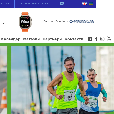
KRAINE
ОСОБИСТИЙ КАБІНЕТ
Партнер Естафети
ЕКУНД
Календар
Магазин
Партнери
Контакти