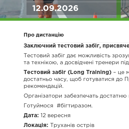
12.09.2026
Про дистанцію
Заключний тестовий забіг
, присвяч
Тестовий забіг дає можливість зрозу
та технікою, а досвідчені тренери п
Тестовий забіг (Long Тraining)
– це 
достатньо часу, щоб готуватися до 
рекомендацій.
Організатори забезпечать достатню г
Готуймося #бігтиразом.
Дата:
12 вересня
Локація:
Труханів острів