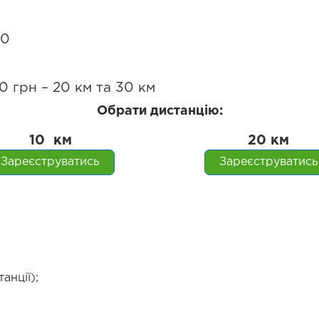
40
0 грн – 20 км та 30 км
Обрати дистанцію:
10
км
20
км
Зареєструватись
Зареєструватись
анції);