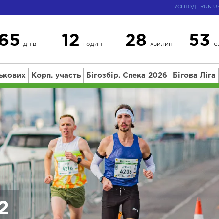
УСІ ПОДІЇ RUN U
65
12
28
52
ДНІВ
ГОДИН
ХВИЛИН
С
ськових
Корп. участь
Бігозбір. Спека 2026
Бігова Ліга
2