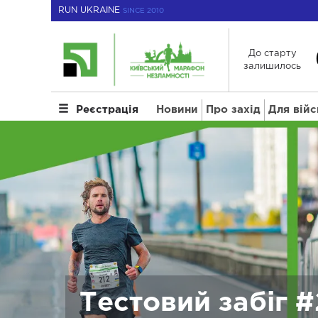
RUN UKRAINE
SINCE 2010
До старту
залишилось
Новини
Про захід
Для вій
Реєстрація
Тестовий забіг #