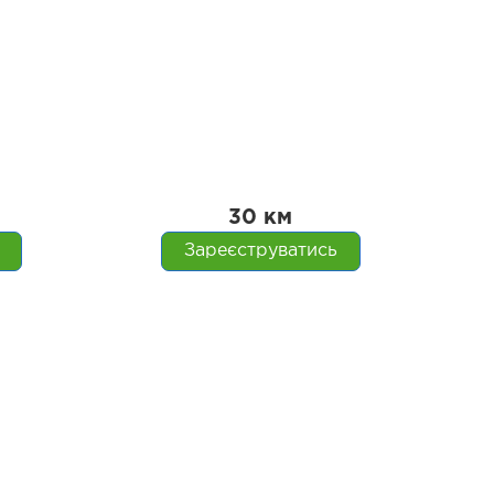
30
км
Зареєструватись