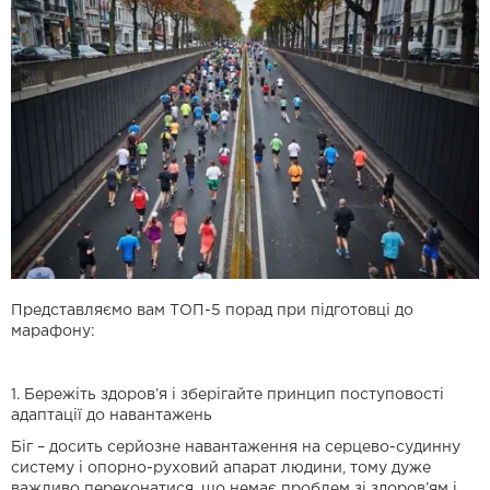
Представляємо вам ТОП-5 порад при підготовці до
марафону:
1. Бережіть здоров’я і зберігайте принцип поступовості
адаптації до навантажень
Біг – досить серйозне навантаження на серцево-судинну
систему і опорно-руховий апарат людини, тому дуже
важливо переконатися, що немає проблем зі здоров’ям і