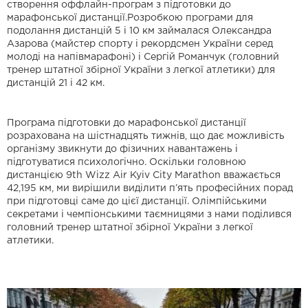
створення оффлайн-програм з підготовки до
марафонської дистанції.Розробкою програми для
подолання дистанцій 5 і 10 км займалася Олександра
Азарова (майстер спорту і рекордсмен України серед
молоді на напівмарафоні) і Сергій Романчук (головний
тренер штатної збірної України з легкої атлетики) для
дистанцій 21 і 42 км.
Програма підготовки до марафонської дистанції
розрахована на шістнадцять тижнів, що дає можливість
організму звикнути до фізичних навантажень і
підготуватися психологічно. Оскільки головною
дистанцією 9th Wizz Air Kyiv City Marathon вважається
42,195 км, ми вирішили виділити п’ять професійних порад
при підготовці саме до цієї дистанції. Олімпійськими
секретами і чемпіонськими таємницями з нами поділився
головний тренер штатної збірної України з легкої
атлетики.