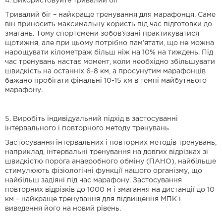
4. Використовуйте тривалий біг
Тривалий біг – найкраще тренування для марафонця. Саме
він приносить максимальну користь під час підготовки до
змагань. Тому спортсмени зобов’язані практикуватися
щотижня, але при цьому потрібно пам’ятати, що не можна
нарощувати кілометраж більш ніж на 10% на тиждень. Під
час тренувань настає момент, коли необхідно збільшувати
швидкість на останніх 6-8 км, а просунутим марафонців
бажано пробігати фінальні 10-15 км в темпі майбутнього
марафону.
5. Виробіть індивідуальний підхід в застосуванні
інтервального і повторного методу тренувань
Застосування інтервальних і повторних методів тренувань,
наприклад, інтервальні тренування на довгих відрізках зі
швидкістю порога анаеробного обміну (ПАНО), найбільше
стимулюють фізіологічні функції нашого організму, що
найбільш задіяні під час марафону. Застосування
повторних відрізків до 1000 м і змагання на дистанції до 10
км – найкраще тренування для підвищення МПК і
виведення його на новий рівень.