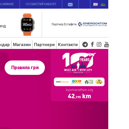
N UKRAINE
ОСОБИСТИЙ КАБІНЕТ
Партнер Естафети
УНД
ндар
Магазин
Партнери
Контакти
Правила гри