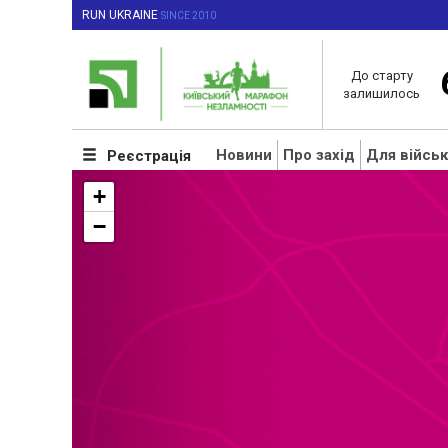
RUN UKRAINE
SINCE 2010
До старту
залишилось
Новини
Про захід
Для війсь
Реєстрація
+
−