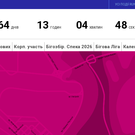
УСІ ПОДІЇ RU
64
13
04
48
ДНІВ
ГОДИН
ХВИЛИН
СЕК
кових
Корп. участь
Бігозбір. Спека 2026
Бігова Ліга
Кале