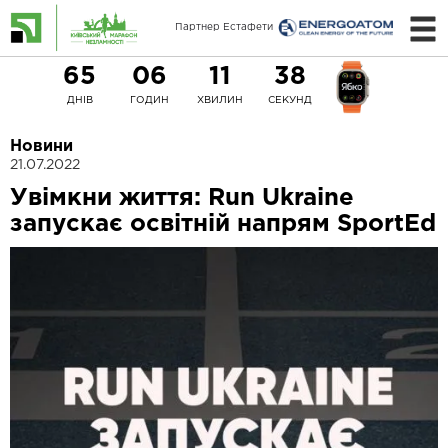
Партнер Естафети
65
06
11
38
ДНІВ
ГОДИН
ХВИЛИН
СЕКУНД
Новини
21.07.2022
Увімкни життя: Run Ukraine
запускає освітній напрям SportEd