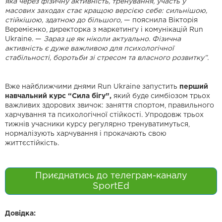
яка через фізичну активність, тренування, участь у
масових заходах стає кращою версією себе: сильнішою,
стійкішою, здатною до більшого,
— пояснила Вікторія
Веремієнко, директорка з маркетингу і комунікацій Run
Ukraine. —
Зараз це як ніколи актуально. Фізична
активність є дуже важливою для психологічної
стабільності, боротьби зі стресом та власного розвитку”.
Вже найближчими днями Run Ukraine запустить
перший
навчальний курс “Сила бігу”,
який буде симбіозом трьох
важливих здорових звичок: заняття спортом, правильного
харчування та психологічної стійкості. Упродовж трьох
тижнів учасники курсу регулярно тренуватимуться,
нормалізують харчування і прокачають свою
життєстійкість.
Приєднатись до телеграм-каналу
SportEd
Довідка: