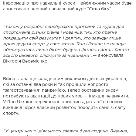
інформацію про навчальні курси. Найближчим часом буде
анонсовано перший навчальний курс “Сила бігу”.
“Також у розробці перебувають програми та курси для
спортсменів різних рівнів і новачків, тих, хто прагне
покращити свій результат, і для тих, хто завжди лише
мріяв додати спорт у своє життя. Run Ukraine не планує
обмежуватись лише бігом: будуть і фітнес, і йога, і багато
всього цікавого, слідкуйте за новинами”,
— анонсувала
Вікторія Веремієнко.
Війна стала ще складнішим викликом для всіх українців,
які за останні два роки й так пройшли непросте
“загартовування” пандемією. Тепер обставини знову
потребують адаптації до нових умов — інакше не вижити.
У Run Ukraine переконані: принцип адаптації до нових
викликів через власний розвиток походить саме зі світу
спорту.
“У центрі нашої діяльності завжди була людина. Людина,