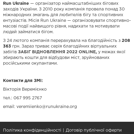
Run Ukraine
— організатор наймасштабніших бігових
заходів України. З 2010 року компанія провела понад 30
міжнародних змагань для любителів бігу та спортивних
ентузіастів. Місія Run Ukraine — організовувати спортивно-
масові події найвищого рівня, надихати та мотивувати
людей займатися бігом.
З 24 лютого компанія перерахувала на благодійність з
208
363
грн. Зараз триває серія благодійних віртуальних
забігів
ЗАБІГ ВІДНОВЛЕННЯ 2022 ONLINE
,
у межах якої
збирають кошти для відбудови міст, зруйнованих
російськими окупантами.
Контакти для ЗМІ:
Вікторія Веремієнко
тел.: 067 995 2767
email:
veremiienko@runukraine.org
Політика конфіденційності
Договір публічної оферти