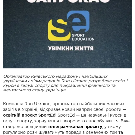
Організатор Київського марафону і найбільших
українських півмарафонів Run Ukraine розробляє освітні
курси в галузі спорту для покращення фізичного та
ментального стану українців.
Компанія Run Ukraine, організатор найбільших масових
забігів в Україні, відкриває новий напрям своєї роботи —
освітній проєкт SportEd
. SportEd — це навчальні курси в
галузі спорту, харчування і здорового способу життя. Вже
створено офіційний
телеграм-канал
проєкту
,
у якому
регулярно розміщуватимуть поради з означених тем та