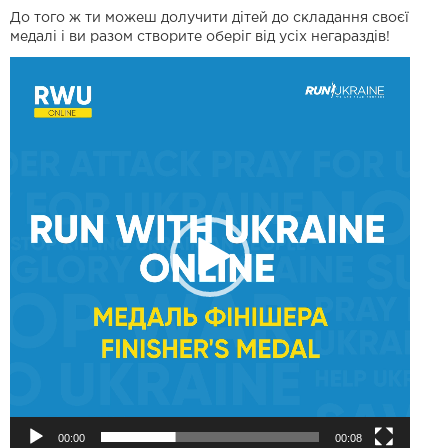
До того ж ти можеш долучити дітей до складання своєї
медалі і ви разом створите оберіг від усіх негараздів!
В
і
д
е
о
п
р
о
г
р
а
в
а
ч
00:00
00:08