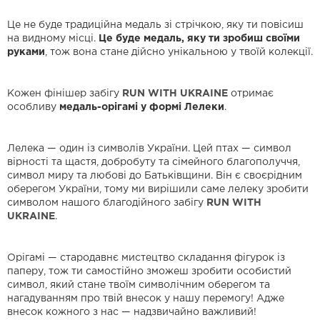
Це не буде традиційна медаль зі стрічкою, яку ти повісиш
на видному місці.
Це буде медаль, яку ти зробиш своїми
руками
, тож вона стане дійсно унікальною у твоїй колекції.
Кожен фінішер забігу
RUN WITH UKRAINE
отримає
особливу
медаль-орігамі у формі Лелеки
.
Лелека — один із символів України. Цей птах — символ
вірності та щастя, добробуту та сімейного благополуччя,
символ миру та любові до Батьківщини. Він є своєрідним
оберегом України, тому ми вирішили саме лелеку зробити
символом нашого благодійного забігу
RUN WITH
UKRAINE
.
Орігамі — стародавнє мистецтво складання фігурок із
паперу, тож ти самостійно зможеш зробити особистий
символ, який стане твоїм символічним оберегом та
нагадуванням про твій внесок у нашу перемогу! Адже
внесок кожного з нас — надзвичайно важливий!