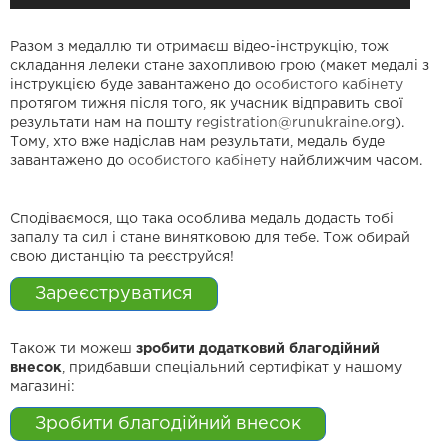
Разом з медаллю ти отримаєш відео-інструкцію, тож
складання лелеки стане захопливою грою (макет медалі з
інструкцією буде завантажено до
особистого кабінету
протягом тижня після того, як учасник відправить свої
результати нам на пошту
registration@runukraine.org
).
Тому, хто вже надіслав нам результати, медаль буде
завантажено до
особистого кабінету
найближчим часом.
Сподіваємося, що така особлива медаль додасть тобі
запалу та сил і стане винятковою для тебе. Тож обирай
свою дистанцію та реєструйся!
Зареєструватися
Також ти можеш
зробити додатковий
благодійний
внесок
, придбавши спеціальний сертифікат у нашому
магазині:
Зробити благодійний внесок