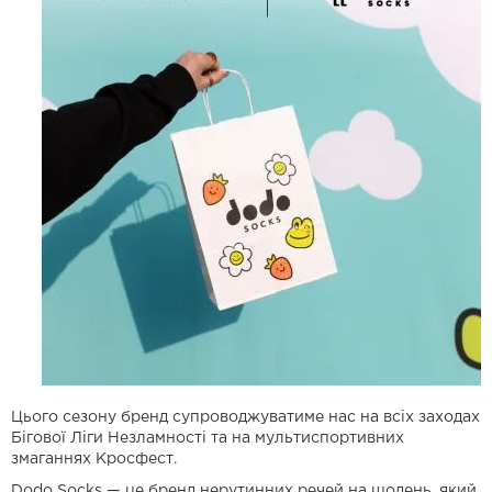
Цього сезону бренд супроводжуватиме нас на всіх заходах
Бігової Ліги Незламності та на мультиспортивних
змаганнях Кросфест.
Dodo Socks — це бренд нерутинних речей на щодень, який