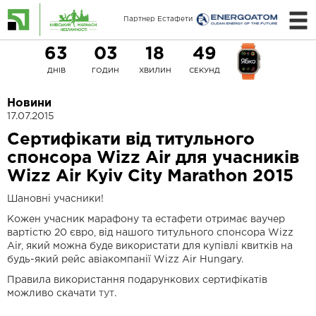
Партнер Естафети
63
03
18
49
ДНІВ
ГОДИН
ХВИЛИН
СЕКУНД
Новини
17.07.2015
Сертифікати від титульного
спонсора Wizz Air для учасників
Wizz Air Kyiv City Marathon 2015
Шановні учасники!
Кожен учасник марафону та естафети отримає ваучер
вартістю 20 євро, від нашого титульного спонсора Wizz
Air, який можна буде використати для купівлі квитків на
будь-який рейс авіакомпанії Wizz Air Hungary.
Правила використання подарункових сертифікатів
можливо скачати
тут
.