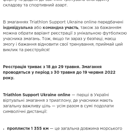
складову та спортивний азарт.
В змаганнях Triathlon Support Ukraine online передбачені
індивідуальна
або
командна
участь
, також за бажанням
можна обрати варіант реєстрації з унікальною футболкою
учасника змагань. Тож, якщо ти зараз у безпеці, маєш
змогу і бажання відновити свої тренування, приймай цей
виклик та реєструйся!
Реєстрація триває з 18 до 29 травня. Змагання
проводяться у період з 30 травня до 19 червня 2022
року.
Triathlon Support Ukraine online
— перші в Україні
віртуальні змагання з триатлону, де учасники мають
загальну важливу ціль — усім разом в сумі подолати
символічні дистанції:
проплисти 1 355 км
— це загальна довжина морського