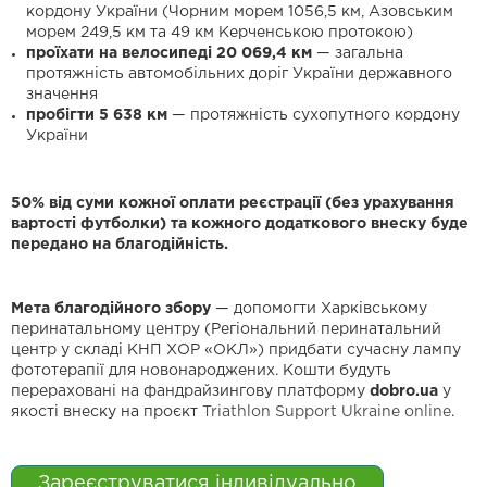
кордону України (Чорним морем 1056,5 км, Азовським
морем 249,5 км та 49 км Керченською протокою)
проїхати на велосипеді 20 069,4 км
— загальна
протяжність автомобільних доріг України державного
значення
пробігти 5 638 км
— протяжність сухопутного кордону
України
50% від суми кожної оплати реєстрації (без урахування
вартості футболки) та кожного додаткового внеску буде
передано на благодійність.
Мета благодійного збору
— допомогти Харківському
перинатальному центру (Регіональний перинатальний
центр у складі КНП ХОР «ОКЛ») придбати сучасну лампу
фототерапії для новонароджених. Кошти будуть
перераховані на фандрайзингову платформу
dobro.ua
у
якості внеску на проєкт
Triathlon Support Ukraine online
.
Зареєструватися індивідуально