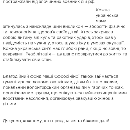
постраждали від злочинних воєнних дій рф.
Кожна
українська
мама
зіткнулась з найскладнішим викликом — зберегти фізичне
та психологічне здоров’я своїх дітей. Хтось закривав
собою дитину від куль та ракетних ударів, хтось їхав у
невідомість на чужину, хтось шукав їжу в умовах окупації.
Кожна українська сім’я має глибокі рани, якщо не зовні, то
всередині. Реабілітація — це шанс повернутися до життя та
стабілізувати свій стан.
Благодійний фонд Маші Єфросініної також займається
гуманітарною допомогою жінкам, дітям й літнім людям,
локальним волонтерським організаціям у гарячих точках,
організованим групам, що опікуються найнезахищенішими
верствами населення, організовує евакуацію жінок з
дітьми.
Дякуємо, кожному, хто приєднався та біжимо далі!