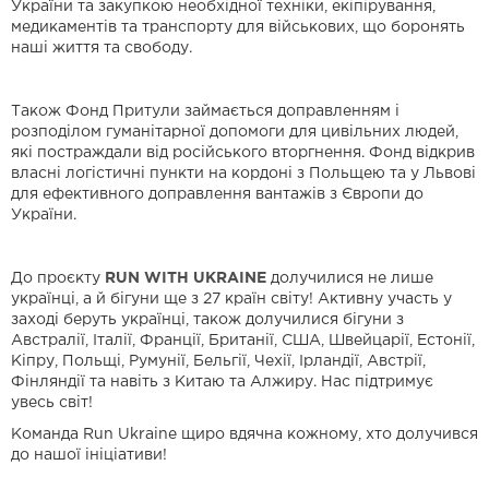
України та закупкою необхідної техніки, екіпірування,
медикаментів та транспорту для військових, що боронять
наші життя та свободу.
Також Фонд Притули займається доправленням і
розподілом гуманітарної допомоги для цивільних людей,
які постраждали від російського вторгнення. Фонд відкрив
власні логістичні пункти на кордоні з Польщею та у Львові
для ефективного доправлення вантажів з Європи до
України.
До проєкту
RUN WITH UKRAINE
долучилися не лише
українці, а й бігуни ще з 27 країн світу! Активну участь у
заході беруть українці, також долучилися бігуни з
Австралії, Італії, Франції, Британії, США, Швейцарії, Естонії,
Кіпру, Польщі, Румунії, Бельгії, Чехії, Ірландії, Австрії,
Фінляндії та навіть з Китаю та Алжиру. Нас підтримує
увесь світ!
Команда Run Ukraine щиро вдячна кожному, хто долучився
до нашої ініціативи!