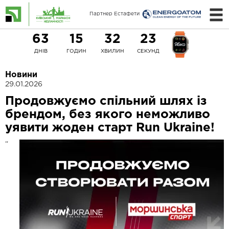
Партнер Естафети
63
15
32
23
ДНІВ
ГОДИН
ХВИЛИН
СЕКУНД
Новини
29.01.2026
Продовжуємо спільний шлях із
брендом, без якого неможливо
уявити жоден старт Run Ukraine!
“