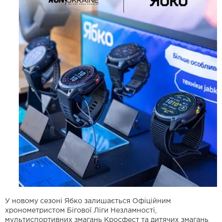
У новому сезоні Ябко залишається Офіційним
хронометристом Бігової Ліги Незламності,
мультиспортивних змагань Кросфест та дитячих змагань