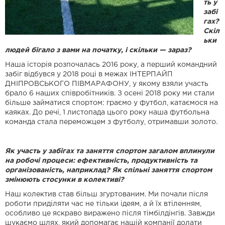
ть у
забі
гах?
Скіл
ьки
людей бігало з вами на початку, і скільки — зараз?
Наша історія розпочалась 2016 року, а перший командний
забіг відбувся у 2018 році в межах ІНТЕРПАЙП
ДНІПРОВСЬКОГО ПІВМАРАФОНУ, у якому взяли участь
брало 6 наших співробітників. З осені 2018 року ми стали
більше займатися спортом: граємо у футбол, катаємося на
каяках. До речі, 1 листопада цього року наша футбольна
команда стала переможцем з футболу, отримавши золото.
Як участь у забігах та заняття спортом загалом вплинули
на робочі процеси: ефективність, продуктивність та
організованість, наприклад? Як спільні заняття спортом
змінюють стосунки в колективі?
Наш колектив став більш згуртованим. Ми почали після
роботи приділяти час не тільки ідеям, а й їх втіленням,
особливо це яскраво виражено після тімбілдінгів. Завжди
шукаємо шлях, який допомагає нашій компанії долати