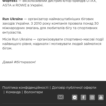
Фортекс
— ексклюзивний дистриб’ютор брендів UTAX,
ASTA и ROWE в Україні.
Run Ukraine
— організатор наймасштабніших бігових
заходів України. З 2010 року компанія провела понад 30
міжнародних змагань для любителів бігу та спортивних
ентузіастів.
Місія Run Ukraine — організовувати спортивно-масові події
найвищого рівня, надихати і мотивувати людей займатися
бігом.
Давай #бігтиразом!
Політика конфіденційності
Договір публічної оферти
Команда
Волонтери