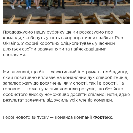
Продовжуємо нашу рубрику, де ми розказуємо про
команди, які беруть участь в корпоративних забігах Run
Ukraine. У формі коротких бліц-опитувань учасники
діляться своїми враженнями та найяскравішими
спогадами.
Ми впевнені, що біг — ефективний інструмент тімбілдингу,
який позитивно впливає на командний дух співробітників,
запалює жагу до досягнень, як у спорті, так і в роботі. Та
головне — кожен учасник команди розуміє, що без його
особистого внеску неможливо досягти спільної мети, адже
результат залежить від зусиль усіх членів команди.
Герої нового випуску — команда компанії
Фортекс.