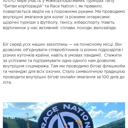
АЛЛО бере участь у міжкорпоративних турнірах типу
“Битви корпорацій” та Race Nation і, як правило,
повертається звідти не з порожніми руками. Ми проводимо
внутрішні змагання для колег із різними інтересами:
щорічні турніри з футболу, тенісу, кіберспорту. Навіть
відпочинок у нас активний: сплави, походи, велозаїзди.
Біг серед усіх наших захоплень — на почесному місці. Він
дозволяє об’єднувати співробітників із різних підрозділів і
різних куточків країни, навіть в умовах пандемії. Стежити
за успіхами та підтримувати одне одного нам дозволяє
внутрішня соцмережа. Там ми проводимо бігові флешмоби
та челенджі для всіх охочих. Стало символічною традицією
проводити внутрішні бігові онлайн-змагання за 100 днів до
літа.