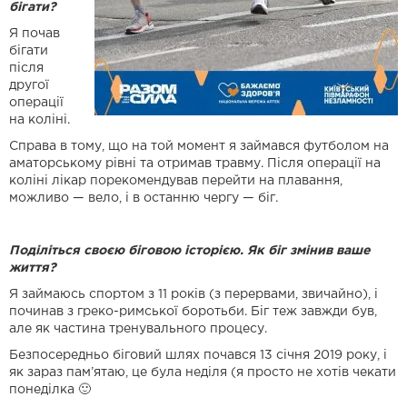
бігати?
Я почав
бігати
після
другої
операції
на коліні.
Справа в тому, що на той момент я займався футболом на
аматорському рівні та отримав травму. Після операції на
коліні лікар порекомендував перейти на плавання,
можливо — вело, і в останню чергу — біг.
Поділіться своєю біговою історією. Як біг змінив ваше
життя?
Я займаюсь спортом з 11 років (з перервами, звичайно), і
починав з греко-римської боротьби. Біг теж завжди був,
але як частина тренувального процесу.
Безпосередньо біговий шлях почався 13 січня 2019 року, і
як зараз пам’ятаю, це була неділя (я просто не хотів чекати
понеділка 🙂