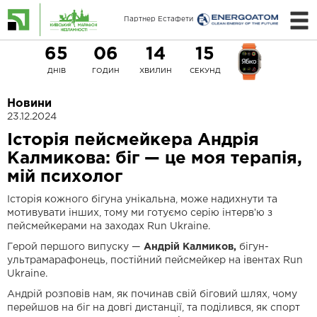
Партнер Естафети
65
06
14
14
ДНІВ
ГОДИН
ХВИЛИН
СЕКУНД
Новини
23.12.2024
Історія пейсмейкера Андрія
Калмикова: біг — це моя терапія,
мій психолог
Історія кожного бігуна унікальна, може надихнути та
мотивувати інших, тому ми готуємо серію інтервʼю з
пейсмейкерами на заходах Run Ukraine.
Герой першого випуску —
Андрій Калмиков,
бігун-
ультрамарафонець, постійний пейсмейкер на івентах Run
Ukraine.
Андрій розповів нам, як починав свій біговий шлях, чому
перейшов на біг на довгі дистанції, та поділився, як спорт