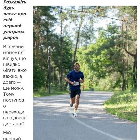
Розкажіть
будь
ласка про
свій
перший
ультрама
рафон
В певний
момент я
відчув, що
швидко
бігати вже
важко, а
довго —
ще можу.
Тому
поступов
о
переходи
в на довші
дистанції.
Мій
перший