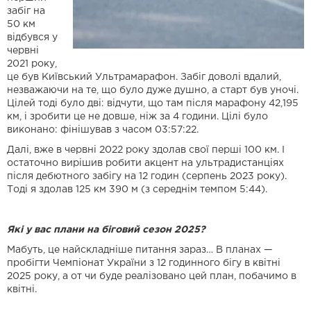
забіг на
50 км
відбувся у
червні
2021 року,
це був Київський Ультрамарафон. Забіг доволі вдалий,
незважаючи на те, що було дуже душно, а старт був уночі.
Цілей тоді було дві: відчути, що там після марафону 42,195
км, і зробити це не довше, ніж за 4 години. Цілі було
виконано: фінішував з часом 03:57:22.
Далі, вже в червні 2022 року здолав свої перші 100 км. І
остаточно вирішив робити акцент на ультрадистанціях
після дебютного забігу на 12 годин (серпень 2023 року).
Тоді я здолав 125 км 390 м (з середнім темпом 5:44).
Які у вас плани на біговий сезон 2025?
Мабуть, це найскладніше питання зараз… В планах —
пробігти Чемпіонат України з 12 годинного бігу в квітні
2025 року, а от чи буде реалізовано цей план, побачимо в
квітні.