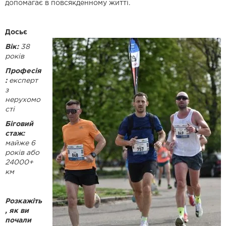
допомагає в повсякденному житті.
Досьє
Вік:
38
років
Професія
:
експерт
з
нерухомо
сті
Біговий
стаж:
майже 6
років або
24000+
км
Розкажіть
, як ви
почали