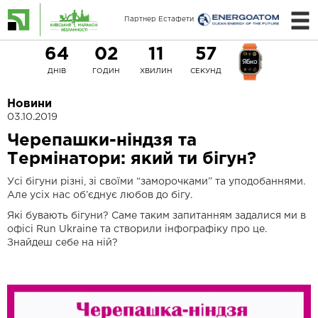
Партнер Естафети
64
02
11
57
ДНІВ
ГОДИН
ХВИЛИН
СЕКУНД
Новини
03.10.2019
Черепашки-ніндзя та
Термінатори: який ти бігун?
Усі бігуни різні, зі своїми “заморочками” та уподобаннями.
Але усіх нас об’єднує любов до бігу.
Які бувають бігуни? Саме таким запитанням задалися ми в
офісі Run Ukraine та створили інфографіку про це.
Знайдеш себе на ній?