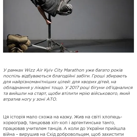
У рамках Wizz Air Kyiv City Marathon уже багато років
поспіль відбуваються благодійні забіги. Гроші збирають
для найрізноманітніших цілей: для хворих дітей, на
обладнання у лікарні тощо. У 2017 році бігуни об’єдналися
та вийшли на старт, щоби втілити мрію військового, який
втратив ногу у зоні АТО.
Ця історія мало схожа на казку. Жив на світі хлопець-
хореограф, танцював хіп-хоп і аргентинське танго,
працював учителем танців. А коли до України прийшла
війна – вирушив на Схід добровольцем, щоб захистити