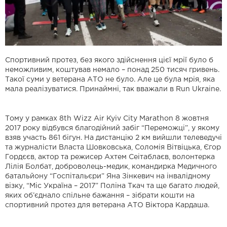
Спортивний протез, без якого здійснення цієї мрії було б
неможливим, коштував немало – понад 250 тисяч гривень.
Такої суми у ветерана АТО не було. Але це була мрія, яка
мала реалізуватися. Принаймні, так вважали в Run Ukraine.
Тому у рамках 8th Wizz Air Kyiv City Marathon 8 жовтня
2017 року відбувся благодійний забіг “Переможці”, у якому
взяв участь 861 бігун. На дистанцію 2 км вийшли телеведучі
та журналісти Власта Шовковська, Соломія Вітвіцька, Єгор
Гордєєв, актор та режисер Ахтем Сеітаблаєв, волонтерка
Лілія Болбат, доброволець-медик, командирка Медичного
батальйону “Госпітальєри” Яна Зінкевич на інвалідному
візку, “Міс Україна – 2017” Поліна Ткач та ще багато людей,
яких об’єднало спільне бажання – зібрати кошти на
спортивний протез для ветерана АТО Віктора Кардаша.