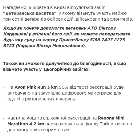
Нагадаємо, 5 жовтня в Києві відбудеться
забіг
“Ветеранська десятка”
,
у якому візьмуть участь майже
три сотні ветеранів бойових дій, військових та волонтерів.
Якщо ви хочете допомогти ветерану АТО Віктору
Кардашеві у втіленні його мрії, ви можете перерахувати
будь яку суму на картку ПриватБанку 5168 7427 2275
8723 (Кардаш Віктор Миколайович).
Також ви зможете долучитися до благодійності, якщо
візьмете участь у цьогорічних забігах:
На
Avon Pink Run 3 km
50% від твоєї реєстрації буде
витрачено на закупівлю цифрового мамографа для
однієї з регіональних лікарень.
Частина коштів від кожної реєстрації на
Rexona Mini
Marathon 4.2 km
перераховується фонду Таблеточки на
допомогу онкохворим дітям.