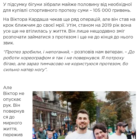
У підсумку бігуни зібрали майже половину від необхідної
для купівлі спортивного протезу суми – 105 000 гривень.
На Віктора Кардаша чекав ще ряд операцій, але він став на
крок ближчим до своєї мрії. Утім, станом на 2019 рік вона
усе ще не втілилась у життя. Він лише нещодавно зміг
розпочати займатися з протезом і ще не до кінця до нього
звик.
“Протез зробили, і непоганий,
– розповів нам ветеран. –
До
роботи хореографом я так і не повернувся. Я потроху
бігаю, але зараз тимчасово не користуюся протезом, бо
сильно натер ногу”.
Але
Віктор не
опускає
рук. Він
повернув
ся до
мирного
життя,
пережив