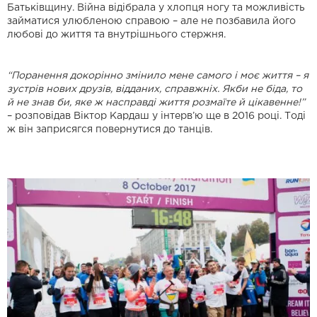
Батьківщину. Війна відібрала у хлопця ногу та можливість
займатися улюбленою справою – але не позбавила його
любові до життя та внутрішнього стержня.
“Поранення докорінно змінило мене самого і моє життя – я
зустрів нових друзів, відданих, справжніх. Якби не біда, то
й не знав би, яке ж насправді життя розмаїте й цікавенне!”
– розповідав Віктор Кардаш у інтерв’ю ще в 2016 році. Тоді
ж він заприсягся повернутися до танців.