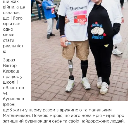
ши жах
війни, а це
означає,
що і його
мрія все
одно
може
стати
реальніст
ю.
Зараз
Віктор
Кардаш
працює у
школі і
облаштов
ує
будинок в
Ірпені,
щоб жити у ньому разом з дружиною та маленьким
Матвійчиком. Певною мірою, це його нова мрія – мрія про
затишний будинок для себе та своїх найдорожчих людей.