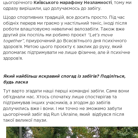
цьогорічного
Київського марафону Незламності
, тому ми
одразу вирішили, що долучаємось до забігу.
Щодо спортивних традицій, все досить просто. Під час
обідніх перерв ми граємо у настільний теніс, іноді після
роботи влаштовуємо невеличкі велозабіги. Також вже
другий рік поспіль ми робимо проєкт
“Let’s move
together”
, приурочений до Всесвітнього дня психічного
здоров’я. Метою цього проєкту є заклик до руху, який
допомагає підтримувати не лише фізичне, але й психічне
здоров’я.
Який найбільш яскравий спогад із забігів? Поділіться,
будь ласка
Тут варто згадати наші перші командні забіги. Саме вони
об’єднали нас. Хтось спочатку
лише спостерігав та
підтримував інших учасників, а згодом до забігів
долучились вже і вони. І ми точно не зможемо забути
цьогорічний забіг від Run Ukraine, який відбувся після
такої великої паузи.