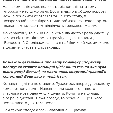
Наша компанія дуже велика та різноманітна, а тому
інтереси у нас дуже різні. Досить часто в обідню перерву
можна побачити колег біля тенісного столу, в
позаробочий час
співробітники займаються велоспортом,
плаванням, кросфітом, відвідують тренажерну
залу.
До карантину та війни наша команда часто брала участь у
забігах від Run Ukraine, в “Пробігу під каштанами”,
“Велосотці”. Сподіваємось, що в найближчий час зможемо
відновити участь в цих заходах.
Розкажіть детальніше про вашу командну спортивну
роботу: чи ставите командні цілі? Якщо так, то яка була
цього року? Взагалі, чи маєте якісь спортивні традиції в
колективі? Будь ласка, поділіться.
Командні цілі ми не ставимо. Рухаємось вперед у власному
комфортному темпі.
Напевно, для кожного нашого
учасника мета одна — фінішувати. Коли ти на фініші,
а
обрана дистанція вже позаду, то розумієш, що нічого
неможливого для тебе немає.
Нам також сподобалась благодійна ініціатива