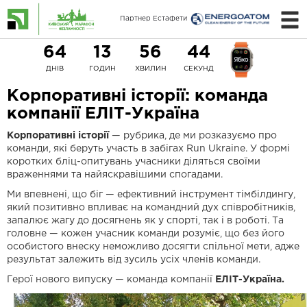
Партнер Естафети
64
13
56
43
ДНІВ
ГОДИН
ХВИЛИН
СЕКУНД
Корпоративні історії: команда
компанії ЕЛІТ-Україна
Корпоративні історії
— рубрика, де ми розказуємо про
команди, які беруть участь в забігах Run Ukraine. У формі
коротких бліц-опитувань учасники діляться своїми
враженнями та найяскравішими спогадами.
Ми впевнені, що біг — ефективний інструмент тімбілдингу,
який позитивно впливає на командний дух співробітників,
запалює жагу до досягнень як у спорті, так і в роботі. Та
головне — кожен учасник команди розуміє, що без його
особистого внеску неможливо досягти спільної мети, адже
результат залежить від зусиль усіх членів команди.
Герої нового випуску — команда компанії
ЕЛІТ-Україна.