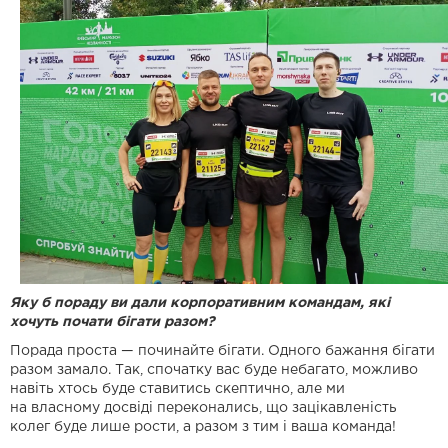
Яку б пораду ви дали корпоративним командам, які
хочуть почати бігати разом?
Порада проста — починайте бігати. Одного бажання бігати
разом замало. Так,
спочатку вас буде небагато, можливо
навіть хтось буде ставитись скептично, але ми
на
власному досвіді переконались, що зацікавленість
колег буде лише рости, а разом з тим і ваша команда!