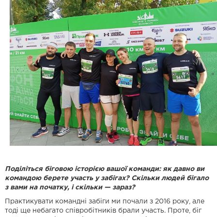
Поділіться біговою історією вашої команди: як давно ви
командою берете участь у забігах? Скільки людей бігало
з вами на початку, і скільки — зараз?
Практикувати командні забіги ми почали з 2016 року, але
тоді ще небагато
співробітників брали участь. Проте, біг