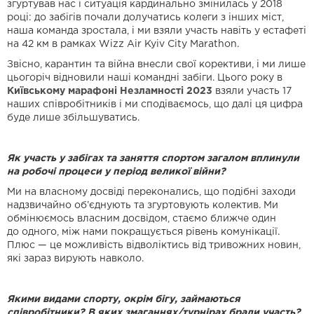
згуртував нас і ситуація кардинально
змінилась у 2018
році: до забігів почали долучатись колеги з інших міст,
наша команда
зростала, і ми взяли участь навіть у естафеті
на 42 км в рамках Wizz Air Kyiv City
Marathon.
Звісно, карантин та війна внесли свої корективи, і ми лише
цьогоріч відновили наші
командні забіги. Цього року в
Київському марафоні Незламності 2023
взяли участь 17
наших співробітників і ми сподіваємось, що далі ця цифра
буде лише збільшуватись.
Як участь у забігах та заняття спортом загалом вплинули
на робочі процеси у період великої війни?
Ми на власному досвіді переконались, що подібні заходи
надзвичайно об’єднують та
згуртовують колектив. Ми
обмінюємось власним досвідом, стаємо ближче один
до
одного, між нами покращується рівень комунікації.
Плюс — це можливість
відволіктись від тривожних новин,
які зараз вирують навколо.
Якими видами спорту, окрім бігу, займаються
співробітники? В яких
змаганнях/турнірах брали участь?