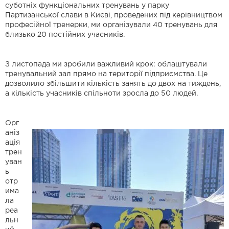
суботніх функціональних тренувань у парку
Партизанської слави в Києві, проведених під керівництвом
професійної тренерки, ми організували 40 тренувань для
близько 20 постійних учасників.
З листопада ми зробили важливий крок: облаштували
тренувальний зал прямо на території підприємства. Це
дозволило збільшити кількість занять до двох на тиждень,
а кількість учасників спільноти зросла до 50 людей.
Орг
аніз
ація
трен
уван
ь
отр
има
ла
реа
льн