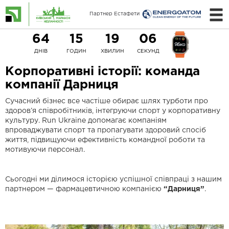
Партнер Естафети
64
15
19
05
ДНІВ
ГОДИН
ХВИЛИН
СЕКУНД
Корпоративні історії: команда
компанії Дарниця
Сучасний бізнес все частіше обирає шлях турботи про
здоров’я співробітників, інтегруючи спорт у корпоративну
культуру. Run Ukraine допомагає компаніям
впроваджувати спорт та пропагувати здоровий спосіб
життя, підвищуючи ефективність командної роботи та
мотивуючи персонал.
Сьогодні ми ділимося історією успішної співпраці з нашим
партнером — фармацевтичною компанією
“Дарниця”
.