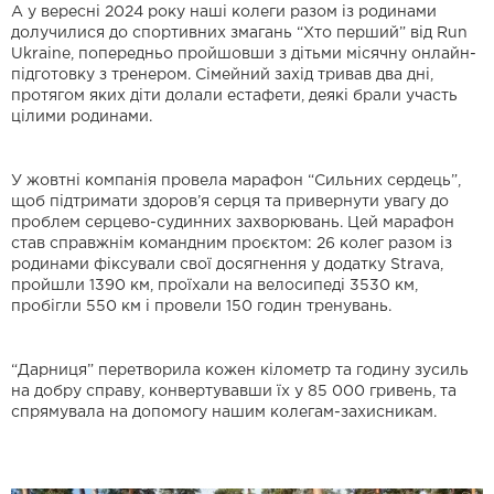
А у вересні 2024 року наші колеги разом із родинами
долучилися до спортивних змагань “Хто перший” від Run
Ukraine, попередньо пройшовши з дітьми місячну онлайн-
підготовку з тренером. Сімейний захід тривав два дні,
протягом яких діти долали естафети, деякі брали участь
цілими родинами.
У жовтні компанія провела марафон “Сильних сердець”,
щоб підтримати здоров’я серця та привернути увагу до
проблем серцево-судинних захворювань. Цей марафон
став справжнім командним проєктом: 26 колег разом із
родинами фіксували свої досягнення у додатку Strava,
пройшли 1390 км, проїхали на велосипеді 3530 км,
пробігли 550 км і провели 150 годин тренувань.
“Дарниця” перетворила кожен кілометр та годину зусиль
на добру справу, конвертувавши їх у 85 000 гривень, та
спрямувала на допомогу нашим колегам-захисникам.