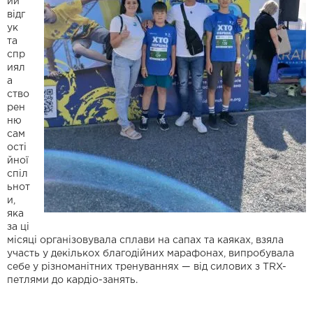
ий
відг
ук
та
спр
иял
а
ство
рен
ню
сам
ості
йної
спіл
ьнот
и,
яка
за ці
місяці організовувала сплави на сапах та каяках, взяла
участь у декількох благодійних марафонах, випробувала
себе у різноманітних тренуваннях — від силових з TRX-
петлями до кардіо-занять.