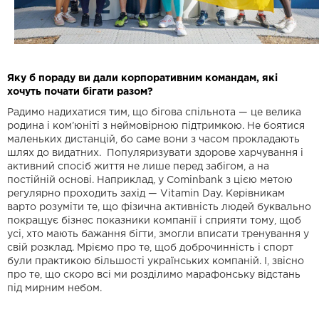
Яку б пораду ви дали корпоративним командам, які
хочуть почати бігати разом?
Радимо надихатися тим, що бігова спільнота — це велика
родина і ком’юніті з неймовірною підтримкою. Не боятися
маленьких дистанцій, бо саме вони з часом прокладають
шлях до видатних. Популяризувати здорове харчування і
активний спосіб життя не лише перед забігом, а на
постійній основі. Наприклад, у Cominbank з цією метою
регулярно проходить захід — Vitamin Day. Керівникам
варто розуміти те, що фізична активність людей буквально
покращує бізнес показники компанії і сприяти тому, щоб
усі, хто мають бажання бігти, змогли вписати тренування у
свій розклад. Мріємо про те, щоб доброчинність і спорт
були практикою більшості українських компаній. І, звісно
про те, що скоро всі ми розділимо марафонську відстань
під мирним небом.