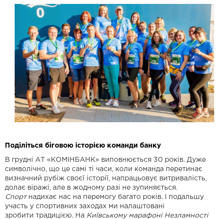
Поділіться біговою історією команди банку
В грудні АТ «КОМІНБАНК» виповнюється 30 років. Дуже
символічно, що це самі ті часи, коли команда перетинає
визначний рубіж своєї історії, напрацьовує витривалість,
долає віражі, але в жодному разі не зупиняється.
С
порт
надихає нас на перемогу багато років. І подальшу
участь у спортивних заходах ми налаштовані
зробити традицією. На
Київськ
ому
марафон
і
Незламності