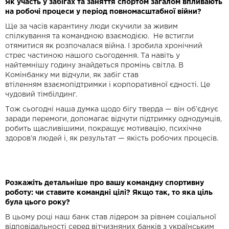
Як участь у забігах та заняття спортом загалом впливають
на робочі процеси у період повномасштабної війни?
Ще за часів карантину люди скучили за живим
спілкування та командною взаємодією. Не встигли
отямитися як розпочалася війна. І зробила хронічний
стрес частиною нашого сьогодення. Та навіть у
найтемнішу годину знайдеться промінь світла. В
Комінбанку ми відчули, як забіг став
втіленням взаємопідтримки і корпоративної єдності. Це
чудовий тімбілдинг.
Тож сьогодні наша думка щодо бігу тверда — він об’єднує
заради перемоги, допомагає відчути підтримку однодумців,
робить щасливішими, покращує мотивацію, психічне
здоров’я людей і, як результат — якість робочих процесів.
Розкажіть детальніше про вашу командну спортивну
роботу: чи ставите командні цілі? Якщо так, то яка ціль
була цього року?
В цьому році наш банк став лідером за рівнем соціальної
відповідальності серед вітчизняних банків з українським