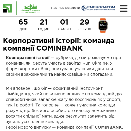
Партнер Естафети
65
21
01
28
ДНІВ
ГОДИН
ХВИЛИН
СЕКУНД
Корпоративні історії: команда
компанії COMINBANK
Корпоративні історії
— рубрика, де ми розказуємо про
команди, які беруть участь в забігах Run Ukraine. У
формі коротких бліц-опитувань учасники діляться
своїми враженнями та найяскравішими спогадами.
Ми впевнені, що біг — ефективний інструмент
тімбілдингу, який позитивно впливає на командний дух
співробітників, запалює жагу до досягнень як у спорті,
так і в роботі. Та головне — кожен учасник команди
розуміє, що без його особистого внеску неможливо
досягти спільної мети, адже результат залежить від
зусиль усіх членів команди.
Герої нового випуску — команда компанії
COMINBANK
.