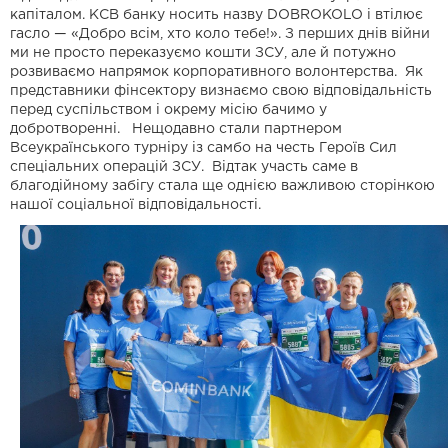
капіталом. КСВ банку носить назву DOBROKOLO і втілює
гасло — «Добро всім, хто коло тебе!». З перших днів війни
ми не просто переказуємо кошти ЗСУ, але й потужно
розвиваємо напрямок корпоративного волонтерства. Як
представники фінсектору визнаємо свою відповідальність
перед суспільством і окрему місію бачимо у
добротворенні. Нещодавно стали партнером
Всеукраїнського турніру із самбо на честь Героїв Сил
спеціальних операцій ЗСУ. Відтак участь саме в
благодійному забігу стала ще однією важливою сторінкою
нашої соціальної відповідальності.