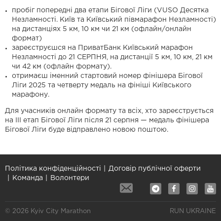
пробіг попередні два етапи Бігової Ліги (VUSO Десятка
Незламності. Київ та Київський півмарафон Незламності)
на дистанціях 5 км, 10 км чи 21 км (офлайн/онлайн
формат)
зареєструєшся на ПриватБанк Київський марафон
Незламності до 21 СЕРПНЯ, на дистанції 5 км, 10 км, 21 км
чи 42 км (офлайн формату).
отримаєш іменний стартовий номер фінішера Бігової
Ліги 2025 та четверту медаль на фініші Київського
марафону.
Для учасників онлайн формату та всіх, хто зареєструється
на ІІІ етап Бігової Ліги після 21 серпня — медаль фінішера
Бігової Ліги буде відправлено новою поштою.
Політика конфіденційності
Договір публічної оферти
Команда
Волонтери
© 2026 Kyiv City Marathon
RUN UKRAINE